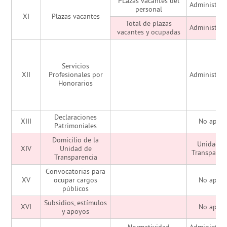
PLazas vacantes del
Administrac
personal
XI
Plazas vacantes
Total de plazas
Administrac
vacantes y ocupadas
Servicios
XII
Profesionales por
Administrac
Honorarios
Declaraciones
XIII
No aplic
Patrimoniales
Domicilio de la
Unidad d
XIV
Unidad de
Transparen
Transparencia
Convocatorias para
XV
ocupar cargos
No aplic
públicos
Subsidios, estímulos
XVI
No aplic
y apoyos