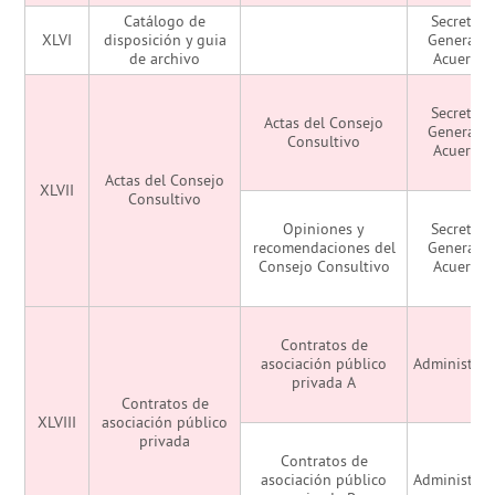
Catálogo de
Secretarí
XLVI
disposición y guia
General d
de archivo
Acuerdo
Secretarí
Actas del Consejo
General d
Consultivo
Acuerdo
Actas del Consejo
XLVII
Consultivo
Opiniones y
Secretarí
recomendaciones del
General d
Consejo Consultivo
Acuerdo
Contratos de
asociación público
Administrac
privada A
Contratos de
XLVIII
asociación público
privada
Contratos de
asociación público
Administrac