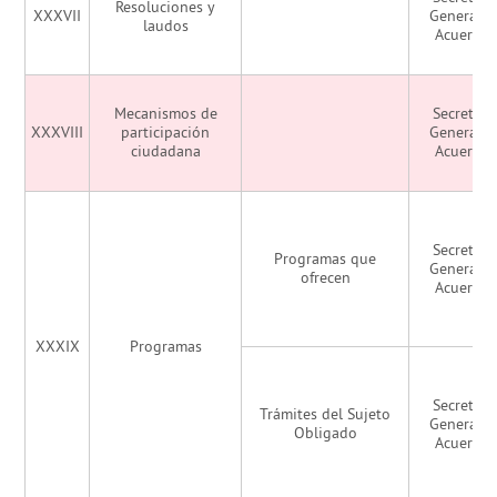
Resoluciones y
XXXVII
General d
laudos
Acuerdo
Mecanismos de
Secretarí
XXXVIII
participación
General d
ciudadana
Acuerdo
Secretarí
Programas que
General d
ofrecen
Acuerdo
XXXIX
Programas
Secretarí
Trámites del Sujeto
General d
Obligado
Acuerdo