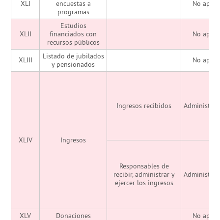
XLI
encuestas a
No aplic
programas
Estudios
XLII
financiados con
No aplic
recursos públicos
Listado de jubilados
XLIII
No aplic
y pensionados
Ingresos recibidos
Administrac
XLIV
Ingresos
Responsables de
recibir, administrar y
Administrac
ejercer los ingresos
XLV
Donaciones
No aplic