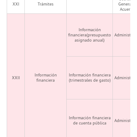
XXI
Trámites
General d
Acuerdo
Información
financiera(presupuesto
Administrac
asignado anual)
Información
Información financiera
XXII
Administrac
financiera
(trimestrales de gasto)
Información financiera
Administrac
de cuenta pública