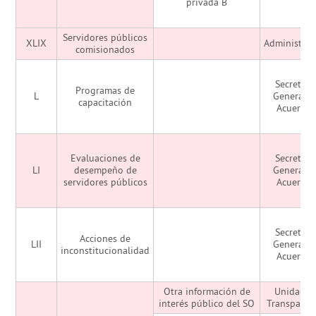
privada B
Servidores públicos
XLIX
Administrac
comisionados
Secretarí
Programas de
L
General d
capacitación
Acuerdo
Evaluaciones de
Secretarí
LI
desempeño de
General d
servidores públicos
Acuerdo
Secretarí
Acciones de
LII
General d
inconstitucionalidad
Acuerdo
Otra información de
Unidad d
interés público del SO
Transparen