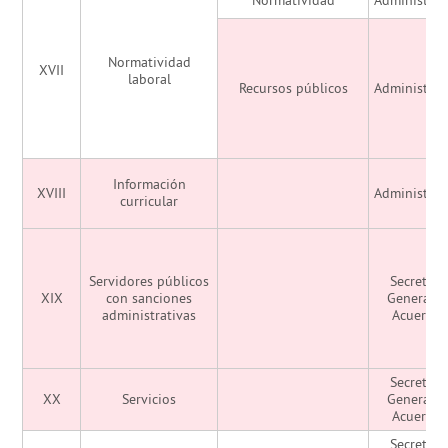
Normatividad
Administrac
Normatividad
XVII
laboral
Recursos públicos
Administrac
Información
XVIII
Administrac
curricular
Servidores públicos
Secretarí
XIX
con sanciones
General d
administrativas
Acuerdo
Secretarí
XX
Servicios
General d
Acuerdo
Secretarí