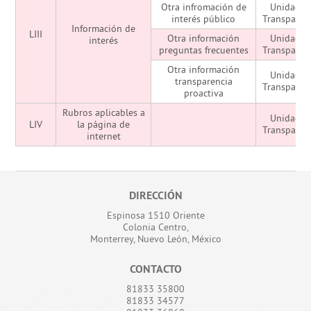
Otra infromación de
Unidad d
interés público
Transparen
Información de
LIII
Otra información
Unidad d
interés
preguntas frecuentes
Transparen
Otra información
Unidad d
transparencia
Transparen
proactiva
Rubros aplicables a
Unidad d
LIV
la página de
Transparen
internet
DIRECCIÓN
Espinosa 1510 Oriente
Colonia Centro,
Monterrey, Nuevo León, México
CONTACTO
81833 35800
81833 34577