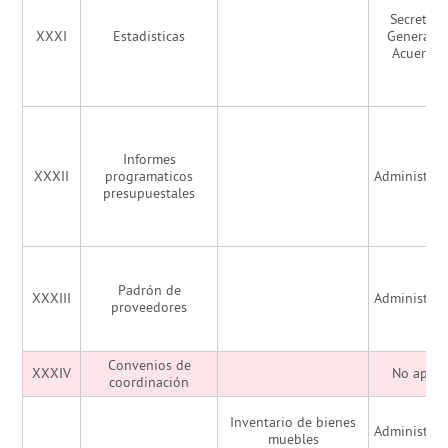
Secretarí
XXXI
Estadisticas
General d
Acuerdo
Informes
XXXII
programaticos
Administrac
presupuestales
Padrón de
XXXIII
Administrac
proveedores
Convenios de
XXXIV
No aplic
coordinación
Inventario de bienes
Administrac
muebles