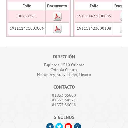
Folio
Documento
Folio
Docume
00259321
191111423000085
191111421000006
191111423000108
DIRECCIÓN
Espinosa 1510 Oriente
Colonia Centro,
Monterrey, Nuevo León, México
CONTACTO
81833 35800
81833 34577
81833 36868
SÍGUENOS